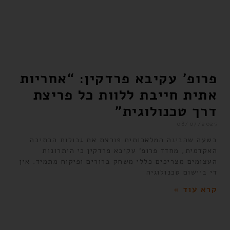
פרופ’ עקיבא פרדקין: “אחריות
אתית חייבת ללוות כל פריצת
דרך טכנולוגית”
08/07/2025
בשעה שהבינה המלאכותית פורצת את גבולות הכתיבה
האקדמית, מחדד פרופ’ עקיבא פרדקין כי היתרונות
העצומים מצריכים כללי משחק ברורים ופיקוח מתמיד. אין
די ביישום טכנולוגיה
קרא עוד »