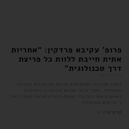
פרופ’ עקיבא פרדקין: “אחריות
אתית חייבת ללוות כל פריצת
דרך טכנולוגית”
08/07/2025
בשעה שהבינה המלאכותית פורצת את גבולות הכתיבה
האקדמית, מחדד פרופ’ עקיבא פרדקין כי היתרונות
העצומים מצריכים כללי משחק ברורים ופיקוח מתמיד. אין
די ביישום טכנולוגיה
קרא עוד »