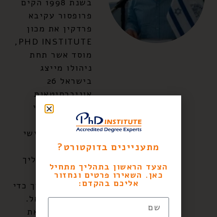
בשנת 1998 הקים
פרופסור עקיבא
פרדקין את מכון
PHD INSTITUTE,
מוסד אשר תחת
ניהולו מייצג
בישראל 26
אוניברסיטאות
מוכרות מרחבי
העולם. המכון
מספק ליווי אישי
לסטודנטים
מתעניינים בדוקטורט?
ישראלים בתהליך
הצעד הראשון בתהליך מתחיל
קבלת התואר
כאן. השאירו פרטים ונחזור
אליכם בהקדם:
לדוקטורט, תוך כדי
שהותם בישראל.
עד כה סיימו את