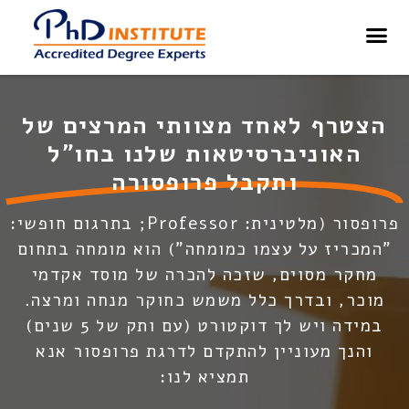
בלוג – PHD Institute
הצטרף לאחד מצוותי המרצים של
האוניברסיטאות שלנו בחו"ל
ותקבל פרופסורה
פרופסור (מלטינית: Professor; בתרגום חופשי:
"המכריז על עצמו כמומחה") הוא מומחה בתחום
מחקר מסוים,
שזכה להכרה של מוסד אקדמי
מוכר, ובדרך כלל משמש כחוקר מנחה ומרצה.
במידה ויש לך דוקטורט (עם ותק של 5 שנים)
והנך מעוניין להתקדם לדרגת פרופסור אנא
תמציא לנו: